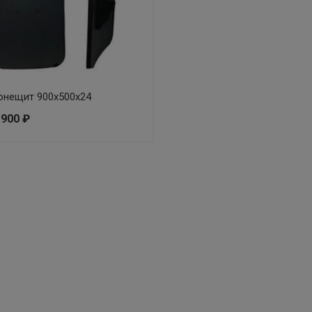
онещит 900x500x24
 900 ₽