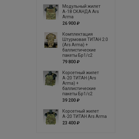
Модульный жилет
А-18 СКАНДА Ars
Arma
26 900 ₽
Комплектация
Штурмовая ТИТАН 2.0
(Ars Arma) +
баллистические
пакеты Бр1/с2
79 800 ₽
Корсетный жилет
А-20 ТИТАН (Ars
Arma) +
баллистические
пакеты Бр1/с2
39 200 ₽
Корсетный жилет
А-20 ТИТАН Ars Arma
23 400 ₽