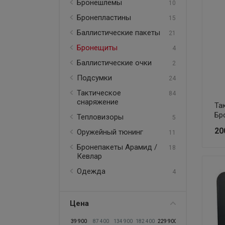
Бронешлемы
10
Тепловизоры
Бронепластины
15
Оружейный тюнинг
Баллистические пакеты
21
Бронепакеты Арамид / Кевлар
Бронещиты
4
Одежда
Баллистические очки
2
Подсумки
24
Бронещиты
Тактическое
84
снаряжение
Та
Бр
Тепловизоры
5
20
Оружейный тюнинг
11
Бронепакеты Арамид /
18
Кевлар
Одежда
4
Цена
39 900
87 400
134 900
182 400
229 900