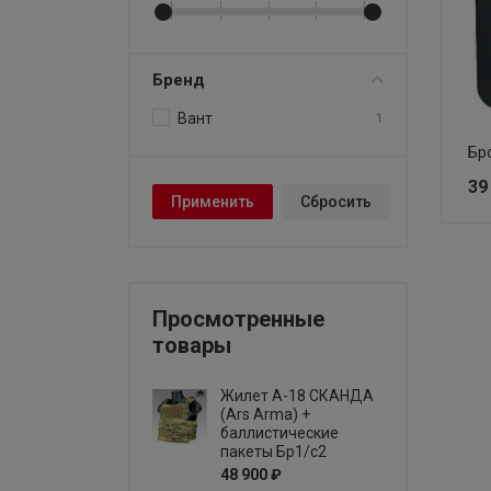
Бренд
Вант
1
Бр
39
Просмотренные
товары
Жилет А-18 СКАНДА
(Ars Arma) +
баллистические
пакеты Бр1/с2
48 900 ₽