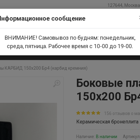
127644, Москва,
Информационное сообщение
ВНИМАНИЕ! Самовывоз по будням: понедельник,
среда, пятница. Рабочее время с 10-00 до 19-00.
азине
Доставка и оплата
Новости
Производители
ны КАРБИД 150x200 Бр4 (карбид кремния)
Боковые п
150x200 Бр
156 отзывов о м
Керамическая бронеплита 
Наличие:
В наличии
Артикул