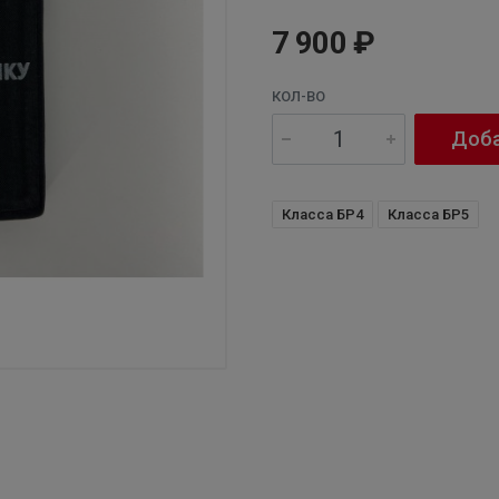
7 900 ₽
КОЛ-ВО
Доба
Класса БР4
Класса БР5