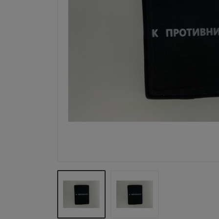
Тепловизоры
Оружейный тюнинг
Бронепакеты Арамид / Кевлар
Одежда
Бронещиты