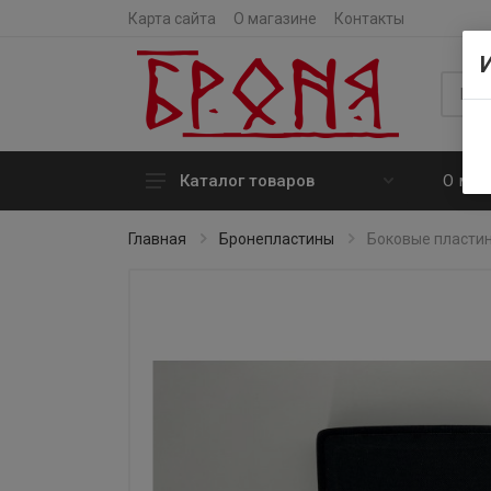
Карта сайта
О магазине
Контакты
О маг
Каталог товаров
Бронежилеты
Главная
Бронепластины
Боковые пласти
Бронешлемы
Бронепластины
Баллистические пакеты
Баллистические очки
Подсумки
Тактическое снаряжение