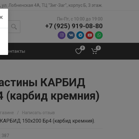
 ул. Лобненская 4А, ТЦ "Зиг-Заг", корпус Б, 3 этаж.
×
Пн-Пт, с 10:00 до 19:00
+7 (925) 919-08-80
0
0
Контакты
ластины КАРБИД
4 (карбид кремния)
агазине
/
Написать отзыв
КАРБИД 150x200 Бр4 (карбид кремния).
: 387