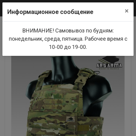
0
×
Информационное сообщение
Главная
Бронежилеты
ВНИМАНИЕ! Самовывоз по будням:
Корсетный жилет А-20 ТИТАН (Ars Arma) +
баллистические пакеты Бр1/с2
понедельник, среда, пятница. Рабочее время с
10-00 до 19-00.