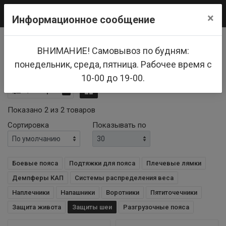
0
×
Информационное сообщение
Главная
Каталог товаров
ВНИМАНИЕ! Самовывоз по будням:
Тактическое снаряжение
Защиты шеи
Защиты шеи
понедельник, среда, пятница. Рабочее время с
10-00 до 19-00.
Фильтры
3
Показано 2 из 2 товаров
Сортировка
Показывать по
Боевые пояса
Подтяжки для пояса
Плечевые лямки
Демпферы КАП
Системы распределения веса
Наплечники
Напашники
Воротники
Пятиточечники
Защита живота
Защиты шеи
Разгрузочные пояса