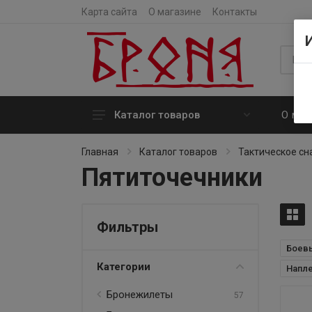
Карта сайта
О магазине
Контакты
О маг
Каталог товаров
Бронежилеты
Главная
Каталог товаров
Тактическое с
Пятиточечники
Бронешлемы
Бронепластины
Баллистические пакеты
Фильтры
Баллистические очки
Боев
Категории
Напле
Подсумки
Бронежилеты
57
Тактическое снаряжение