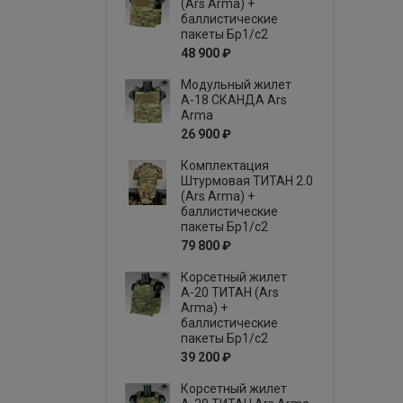
(Ars Arma) +
баллистические
пакеты Бр1/с2
48 900 ₽
Модульный жилет
А-18 СКАНДА Ars
Arma
26 900 ₽
Комплектация
Штурмовая ТИТАН 2.0
(Ars Arma) +
баллистические
пакеты Бр1/с2
79 800 ₽
Корсетный жилет
А-20 ТИТАН (Ars
Arma) +
баллистические
пакеты Бр1/с2
39 200 ₽
Корсетный жилет