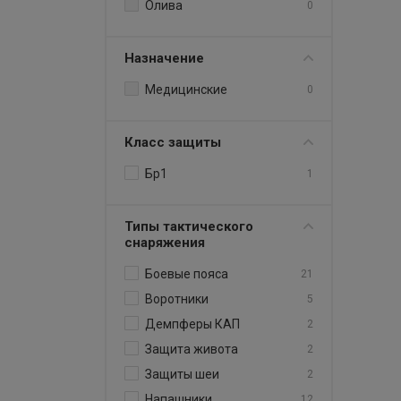
Олива
0
Назначение
Медицинские
0
Класс защиты
Бр1
1
Типы тактического
снаряжения
Боевые пояса
21
Воротники
5
Демпферы КАП
2
Защита живота
2
Защиты шеи
2
Напашники
12