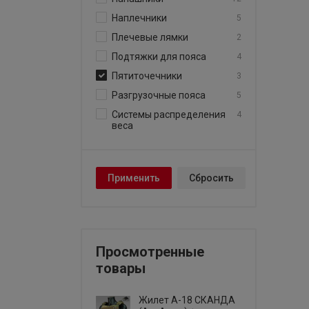
Наплечники
5
Плечевые лямки
2
Подтяжки для пояса
4
Пятиточечники
3
Разгрузочные пояса
5
Системы распределения
4
веса
Просмотренные
товары
Жилет А-18 СКАНДА