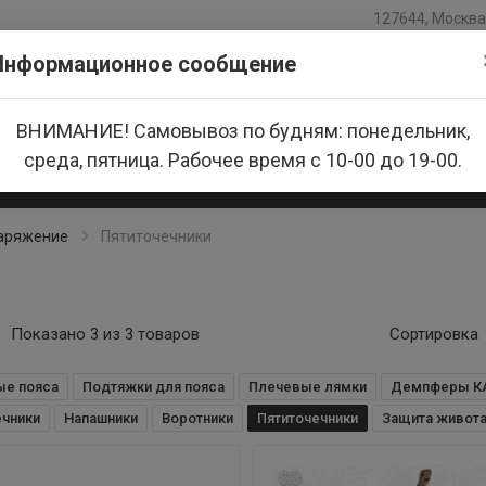
127644, Москва,
Информационное сообщение
ВНИМАНИЕ! Самовывоз по будням: понедельник,
среда, пятница. Рабочее время с 10-00 до 19-00.
азине
Доставка и оплата
Новости
Производители
наряжение
Пятиточечники
Показано 3 из 3 товаров
Сортировка
ые пояса
Подтяжки для пояса
Плечевые лямки
Демпферы К
чники
Напашники
Воротники
Пятиточечники
Защита живот