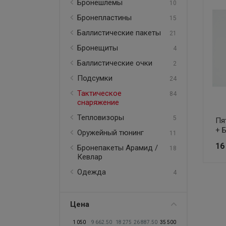
Бронешлемы
10
Тепловизоры
Бронепластины
15
Оружейный тюнинг
Баллистические пакеты
21
Бронепакеты Арамид / Кевлар
Бронещиты
4
Одежда
Баллистические очки
2
Подсумки
24
Бронещиты
Тактическое
84
снаряжение
Тепловизоры
5
Пя
+ 
Оружейный тюнинг
11
16
Бронепакеты Арамид /
18
Кевлар
Одежда
4
Цена
1 050
9 662.50
18 275
26 887.50
35 500